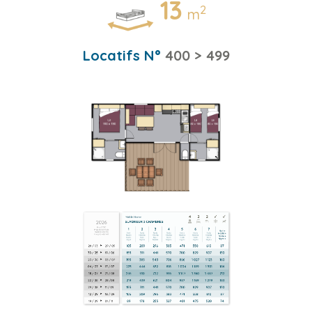
13
2
m
Locatifs N°
400 > 499